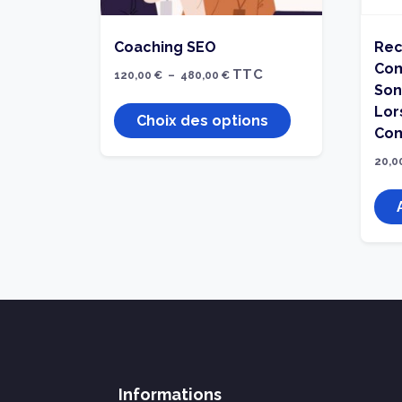
Coaching SEO
Rec
Com
Plage
TTC
120,00
€
–
480,00
€
de
Son
prix :
Ce
Lor
120,00 €
Choix des options
produit
à
Co
480,00 €
a
20,0
plusieurs
variations.
Les
options
peuvent
être
choisies
sur
la
page
Informations