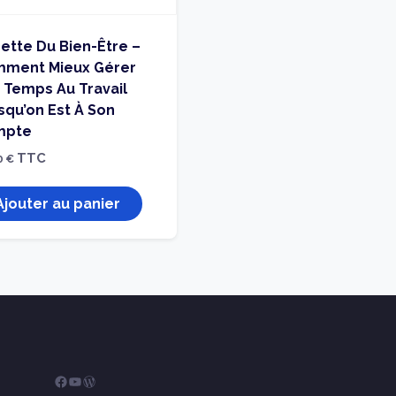
ette Du Bien-Être –
ment Mieux Gérer
 Temps Au Travail
squ’on Est À Son
mpte
TTC
0
€
Ajouter au panier
Facebook
YouTube
WordPress